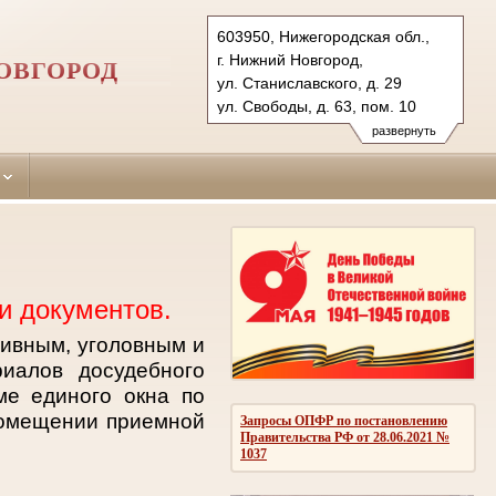
603950, Нижегородская обл.,
г. Нижний Новгород,
ОВГОРОД
ул. Станиславского, д. 29
ул. Свободы, д. 63, пом. 10
Тел.: (831) 271-92-30 (уг.), 273-
развернуть
66-03 (гражд.)
sormovsky.nnov@sudrf.ru
и документов.
тивным, уголовным и
иалов досудебного
ме единого окна по
помещении приемной
Запросы ОПФР по постановлению
Правительства РФ от 28.06.2021 №
1037