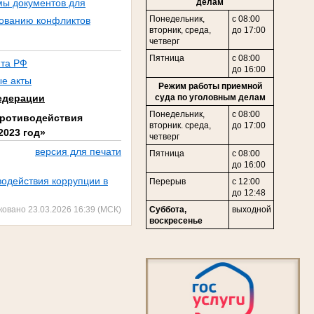
делам
мы документов для
Понедельник,
с 08:00
рованию конфликтов
в
торник,
среда,
до 17:00
четверг
Пятница
с 08:00
нта РФ
до 16:00
е акты
Режим работы приемной
едерации
суда по уголовным делам
Понедельник,
с 08:00
 противодействия
вторник. среда,
до 17:00
2023 год»
четверг
версия для печати
Пятница
с 08:00
до 16:00
водействия коррупции в
Перерыв
с 12:00
до 12:48
ковано 23.03.2026 16:39 (МСК)
Суббота,
выходной
воскресенье