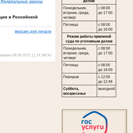
делам
. Федеральные законы
Понедельник,
с 08:00
в
торник,
среда,
до 17:00
ции в Российской
четверг
Пятница
с 08:00
до 16:00
версия для печати
Режим работы приемной
суда по уголовным делам
Понедельник,
с 08:00
вторник. среда,
до 17:00
ковано 08.08.2025 11:14 (МСК)
четверг
Пятница
с 08:00
до 16:00
Перерыв
с 12:00
до 12:48
Суббота,
выходной
воскресенье