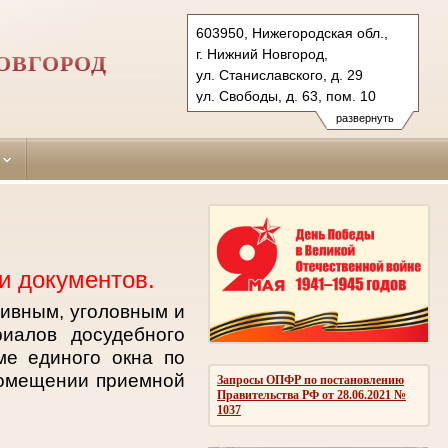
603950, Нижегородская обл.,
г. Нижний Новгород,
ОВГОРОД
ул. Станиславского, д. 29
ул. Свободы, д. 63, пом. 10
Тел.: (831) 271-92-30 (уг.), 273-
развернуть
66-03 (гражд.)
sormovsky.nnov@sudrf.ru
и документов.
тивным, уголовным и
иалов досудебного
ме единого окна по
помещении приемной
Запросы ОПФР по постановлению
Правительства РФ от 28.06.2021 №
1037