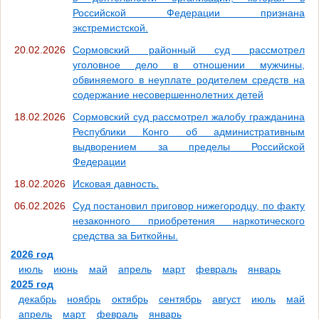
Российской Федерации признана
экстремистской.
20.02.2026
Сормовский районный суд рассмотрел
уголовное дело в отношении мужчины,
обвиняемого в неуплате родителем средств на
содержание несовершеннолетних детей
18.02.2026
Сормовский суд рассмотрел жалобу гражданина
Республики Конго об административным
выдворением за пределы Российской
Федерации
18.02.2026
Исковая давность.
06.02.2026
Суд постановил приговор нижегородцу, по факту
незаконного приобретения наркотического
средства за Биткойны.
2026 год
июль
июнь
май
апрель
март
февраль
январь
2025 год
декабрь
ноябрь
октябрь
сентябрь
август
июль
май
апрель
март
февраль
январь