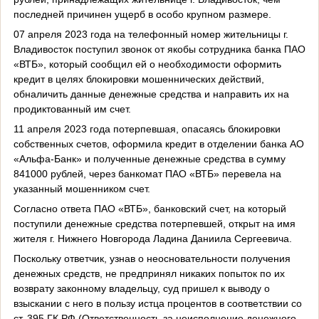
последней причинен ущерб в особо крупном размере.
07 апреля 2023 года на телефонный номер жительницы г.
Владивосток поступил звонок от якобы сотрудника банка ПАО
«ВТБ», который сообщил ей о необходимости оформить
кредит в целях блокировки мошеннических действий,
обналичить данные денежные средства и направить их на
продиктованный им счет.
11 апреля 2023 года потерпевшая, опасаясь блокировки
собственных счетов, оформила кредит в отделении банка АО
«Альфа-Банк» и полученные денежные средства в сумму
841000 рублей, через банкомат ПАО «ВТБ» перевела на
указанный мошенником счет.
Согласно ответа ПАО «ВТБ», банковский счет, на который
поступили денежные средства потерпевшей, открыт на имя
жителя г. Нижнего Новгорода Ладина Даниила Сергеевича.
Поскольку ответчик, узнав о неосновательности получения
денежных средств, не предпринял никаких попыток по их
возврату законному владельцу, суд пришел к выводу о
взыскании с него в пользу истца процентов в соответствии со
ст. 395 ГК РФ (Ответственность за неисполнение денежного