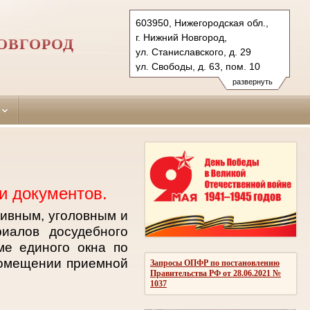
603950, Нижегородская обл.,
г. Нижний Новгород,
ОВГОРОД
ул. Станиславского, д. 29
ул. Свободы, д. 63, пом. 10
Тел.: (831) 271-92-30 (уг.), 273-
развернуть
66-03 (гражд.)
sormovsky.nnov@sudrf.ru
и документов.
тивным, уголовным и
иалов досудебного
ме единого окна по
помещении приемной
Запросы ОПФР по постановлению
Правительства РФ от 28.06.2021 №
1037