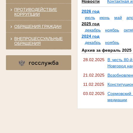
Новости
Контактная 
ПРОТИВОДЕЙСТВИЕ
2026 год
КОРРУПЦИИ
июль
июнь
май
ап
2025 год
ОБРАЩЕНИЯ ГРАЖДАН
декабрь
ноябрь
октя
2024 год
ВНЕПРОЦЕССУАЛЬНЫЕ
декабрь
ноябрь
ОБРАЩЕНИЯ
Архив за февраль 2025 
28.02.2025
В честь 80-
Новгород на
21.02.2025
Возобновлен
11.02.2025
Конституцио
03.02.2025
Сормовский
медиации