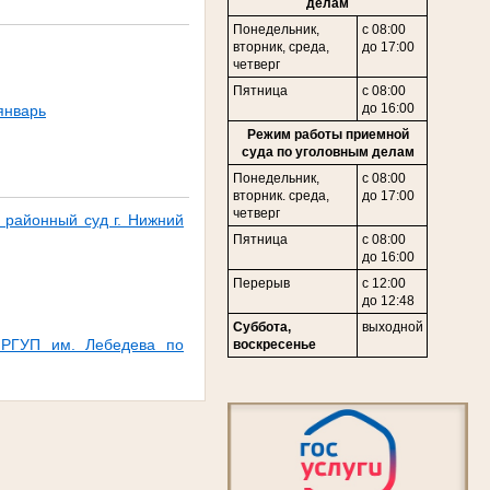
делам
Понедельник,
с 08:00
в
торник,
среда,
до 17:00
четверг
Пятница
с 08:00
до 16:00
январь
Режим работы приемной
суда по уголовным делам
Понедельник,
с 08:00
вторник. среда,
до 17:00
четверг
 районный суд г. Нижний
Пятница
с 08:00
до 16:00
Перерыв
с 12:00
до 12:48
Суббота,
выходной
а РГУП им. Лебедева по
воскресенье