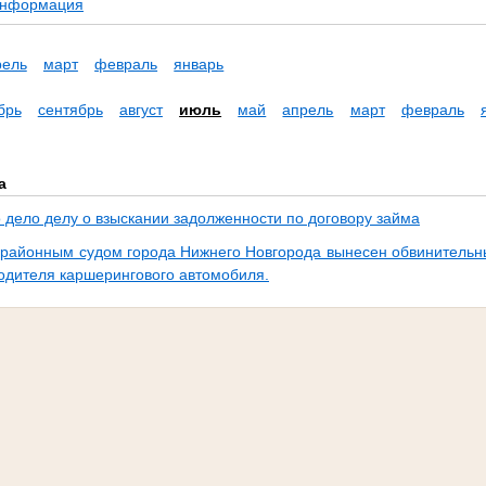
информация
рель
март
февраль
январь
брь
сентябрь
август
июль
май
апрель
март
февраль
а
 дело делу о взыскании задолженности по договору займа
районным судом города Нижнего Новгорода вынесен обвинительн
водителя каршерингового автомобиля.