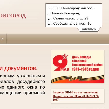
603950, Нижегородская обл.,
г. Нижний Новгород,
ОВГОРОД
ул. Станиславского, д. 29
ул. Свободы, д. 63, пом. 10
Тел.: (831) 271-92-30 (уг.), 273-
развернуть
66-03 (гражд.)
sormovsky.nnov@sudrf.ru
и документов.
тивным, уголовным и
иалов досудебного
ме единого окна по
помещении приемной
Запросы ОПФР по постановлению
Правительства РФ от 28.06.2021 №
1037