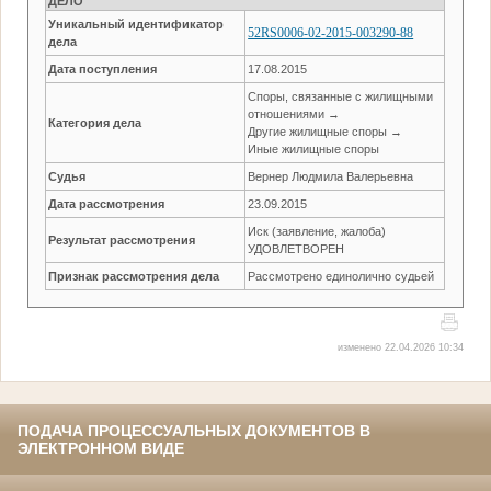
ДЕЛО
Уникальный идентификатор
52RS0006-02-2015-003290-88
дела
Дата поступления
17.08.2015
Споры, связанные с жилищными
отношениями →
Категория дела
Другие жилищные споры →
Иные жилищные споры
Судья
Вернер Людмила Валерьевна
Дата рассмотрения
23.09.2015
Иск (заявление, жалоба)
Результат рассмотрения
УДОВЛЕТВОРЕН
Признак рассмотрения дела
Рассмотрено единолично судьей
изменено 22.04.2026 10:34
ПОДАЧА ПРОЦЕССУАЛЬНЫХ ДОКУМЕНТОВ В
ЭЛЕКТРОННОМ ВИДЕ