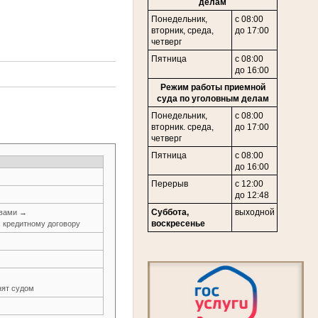
делам
Понедельник,
с 08:00
в
торник,
среда,
до 17:00
четверг
Пятница
с 08:00
до 16:00
Режим работы приемной
суда по уголовным делам
Понедельник,
с 08:00
вторник. среда,
до 17:00
четверг
Пятница
с 08:00
до 16:00
Перерыв
с 12:00
до 12:48
Суббота,
выходной
авами →
воскресенье
, кредитному договору
ят судом