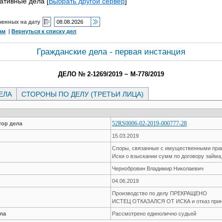
ативные дела
[
Выбрать другой сервер
]
ченных на дату
ам
|
Вернуться к списку дел
Гражданские дела - первая инстанция
ДЕЛО № 2-1269/2019 ~ М-778/2019
ЕЛА
СТОРОНЫ ПО ДЕЛУ (ТРЕТЬИ ЛИЦА)
52RS0006-02-2019-000777-28
ор дела
15.03.2019
Споры, связанные с имущественными пр
Иски о взыскании сумм по договору займа
Чернобровин Владимир Николаевич
04.06.2019
Производство по делу ПРЕКРАЩЕНО
ИСТЕЦ ОТКАЗАЛСЯ ОТ ИСКА и отказ прин
ла
Рассмотрено единолично судьей