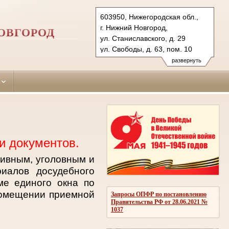
603950, Нижегородская обл.,
г. Нижний Новгород,
ОВГОРОД
ул. Станиславского, д. 29
ул. Свободы, д. 63, пом. 10
Тел.: (831) 271-92-30 (уг.), 273-
развернуть
66-03 (гражд.)
sormovsky.nnov@sudrf.ru
и документов.
тивным, уголовным и
иалов досудебного
ме единого окна по
помещении приемной
Запросы ОПФР по постановлению
Правительства РФ от 28.06.2021 №
1037